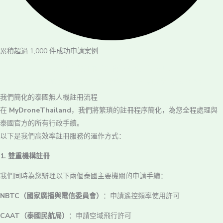
累積超過 1,000 件成功申請案例
別讓繁瑣的註冊手續耽誤您的飛行計畫。
讓我們幫您處理所有文件，您只需要安心規劃完美的泰國旅程！
我們簡化的泰國無人機註冊流程
在
MyDroneThailand
，我們將繁瑣的註冊程序簡化，為您全程處理與
泰國官方的所有行政手續。
以下是我們高效率註冊服務的運作方式：
1. 雙重機構註冊
我們同時為您辦理以下兩個泰國主要機關的申請手續：
NBTC（國家廣播與電信委員會）
：申請遙控頻率使用許可
CAAT（泰國民航局）
：申請空域飛行許可