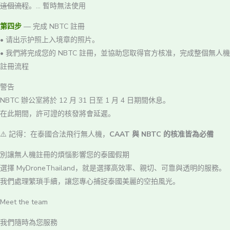
這個流程
。… 暫時無法使用
第四步
— 完成 NBTC 註冊
• 请出示护照上入境章的照片。
• 我們將完成您的 NBTC 註冊，並協助您取得官方核准，完成整個無人機
註冊流程
警告
NBTC 辦公室將於 12 月 31 日至 1 月 4 日期間休息。
在此期間，許可證的核發將會延遲。
⚠️ 記得：在泰國合法飛行無人機，
CAAT 與 NBTC 的核准皆為必備
別讓無人機註冊的煩惱影響您的泰國假期
選擇 MyDroneThailand，就是選擇高效率、親切、可靠與透明的服務。
我們處理繁瑣手續，讓您專心捕捉泰國美麗的空拍風光。
Meet the team
我們隨時為您服務