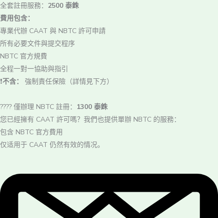
全套註冊服務：
2500 泰銖
費用包含：
專業代辦 CAAT 與 NBTC 許可申請
所有必要文件與提交程序
NBTC 官方規費
全程一對一協助與指引
❗
不含：
強制責任保險（詳情見下方）
???? 僅辦理 NBTC 註冊：
1300 泰銖
您已經擁有 CAAT 許可嗎？我們也提供單辦 NBTC 的服務：
包含 NBTC 官方費用
仅适用于 CAAT 仍然有效的情况。