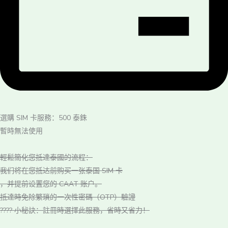
選購 SIM 卡服務：500 泰銖
暫時無法使用
輕鬆簡化您抵達泰國的流程：
我们将在您抵达前购买一张泰国 SIM 卡
，并提前设置您的 CAAT 账户。
抵達時免除繁瑣的一次性密碼（OTP）驗證
???? 小秘訣：註冊時選擇此服務，省時又省力！