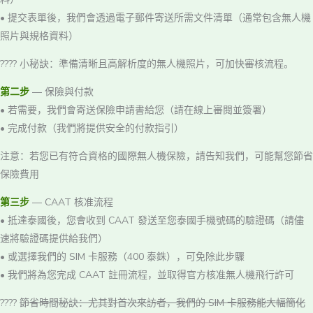
• 提交表單後，我們會透過電子郵件寄送所需文件清單（通常包含無人機
照片與規格資料）
???? 小秘訣：準備清晰且高解析度的無人機照片，可加快審核流程。
第二步
— 保險與付款
• 若需要，我們會寄送保險申請書給您（請在線上審閱並簽署）
• 完成付款（我們將提供安全的付款指引）
注意：若您已有符合資格的國際無人機保險，請告知我們，可能幫您節省
保險費用
第三步
— CAAT 核准流程
• 抵達泰國後，您會收到 CAAT 發送至您泰國手機號碼的驗證碼（請儘
速將驗證碼提供給我們）
• 或選擇我們的 SIM 卡服務（400 泰銖），可免除此步驟
• 我們將為您完成 CAAT 註冊流程，並取得官方核准無人機飛行許可
????
節省時間秘訣：尤其對首次來訪者，我們的 SIM 卡服務能大幅簡化