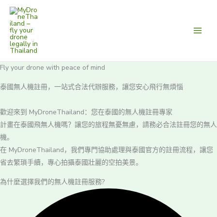
跳
至
内
容
Fly your drone with peace of mind
泰國無人機註冊，一站式合法代辦服務，讓您安心飛行無煩惱
歡迎來到 MyDroneThailand：您在泰國的無人機註冊專家
計畫在泰國飛無人機嗎？讓您的旅程無憂無慮，請務必合法註冊您的無人
機。
在 MyDroneThailand，我們專門協助處理與泰國官方的註冊流程，讓您
省去繁瑣手續，專心拍攝泰國壯麗的空拍美景。
為什麼選擇我們的無人機註冊服務?